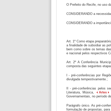
O Prefeito do Recife, no uso das
CONSIDERANDO a necessidade de
CONSIDERANDO a importância da
Art. 1º Como etapa preparatóri
a finalidade de subsidiar as po
bem como sobre os temas das C
e nacional pelos respectivos Co
Art. 2º A Conferência Munici
composta das seguintes etapa
I - pré-conferências por Regi
divulgada tempestivamente.;
II - pré-conferências pelos s
Literatura, Música,
Artes
Governamentais, no período de
Parágrafo único. As pré-confer
formulação de propostas, para 