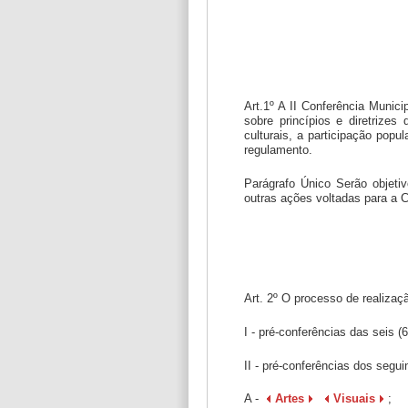
Art.1º A II Conferência Munici
sobre princípios e diretrizes
culturais, a participação pop
regulamento.
Parágrafo Único Serão objetivo
outras ações voltadas para a C
Art. 2º O processo de realizaç
I - pré-conferências das seis 
II - pré-conferências dos segu
A -
Artes
Visuais
;