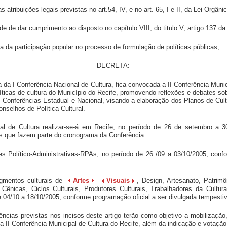
 atribuições legais previstas no art.54, IV, e no art. 65, I e II, da Lei Orgâni
 dar cumprimento ao disposto no capítulo VIII, do titulo V, artigo 137 da
 participação popular no processo de formulação de políticas públicas,
DECRETA:
a da I Conferência Nacional de Cultura, fica convocada a II Conferência Muni
líticas de cultura do Município do Recife, promovendo reflexões e debates sobr
onferências Estadual e Nacional, visando a elaboração dos Planos de Cultu
nselhos de Política Cultural.
pal de Cultura realizar-se-á em Recife, no período de 26 de setembro a 
s que fazem parte do cronograma da Conferência:
ões Político-Administrativas-RPAs, no período de 26 /09 a 03/10/2005, conf
egmentos culturais de
Artes
Visuais
, Design, Artesanato, Patrimôn
Cênicas, Ciclos Culturais, Produtores Culturais, Trabalhadores da Cultura
 04/10 a 18/10/2005, conforme programação oficial a ser divulgada tempesti
ências previstas nos incisos deste artigo terão como objetivo a mobilização
a II Conferência Municipal de Cultura do Recife, além da indicação e votaçã