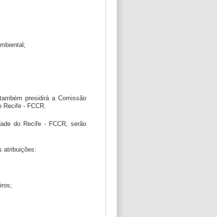
mbiental;
e também presidirá a Comissão
o Recife - FCCR.
idade do Recife - FCCR, serão
 atribuições:
iros;