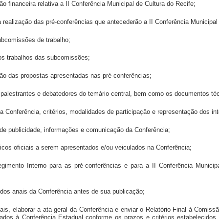
 financeira relativa a II Conferência Municipal de Cultura do Recife;
 realização das pré-conferências que antecederão a II Conferência Municipal 
ubcomissões de trabalho;
os trabalhos das subcomissões;
ção das propostas apresentadas nas pré-conferências;
s palestrantes e debatedores do temário central, bem como os documentos téc
 da Conferência, critérios, modalidades de participação e representação dos in
o de publicidade, informações e comunicação da Conferência;
icos oficiais a serem apresentados e/ou veiculados na Conferência;
egimento Interno para as pré-conferências e para a II Conferência Municip
 dos anais da Conferência antes de sua publicação;
ciais, elaborar a ata geral da Conferência e enviar o Relatório Final à Comi
ados à Conferência Estadual conforme os prazos e critérios estabelecido