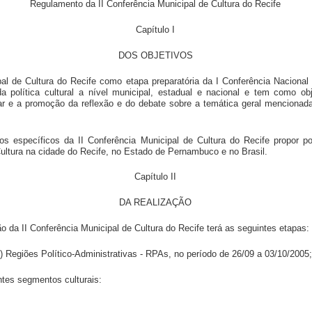
Regulamento da II Conferência Municipal de Cultura do Recife
Capítulo I
DOS OBJETIVOS
pal de Cultura do Recife como etapa preparatória da I Conferência Nacional 
 da política cultural a nível municipal, estadual e nacional e tem como o
ular e a promoção da reflexão e do debate sobre a temática geral menciona
s específicos da II Conferência Municipal de Cultura do Recife propor polít
ultura na cidade do Recife, no Estado de Pernambuco e no Brasil.
Capítulo II
DA REALIZAÇÃO
ão da II Conferência Municipal de Cultura do Recife terá as seguintes etapas:
(6) Regiões Político-Administrativas - RPAs, no período de 26/09 a 03/10/2005;
intes segmentos culturais: