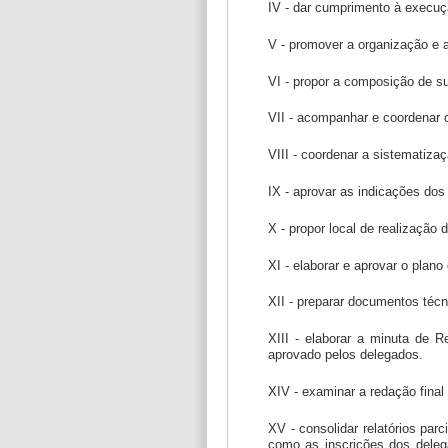
IV - dar cumprimento à execução
V - promover a organização e a
VI - propor a composição de s
VII - acompanhar e coordenar 
VIII - coordenar a sistematiza
IX - aprovar as indicações do
X - propor local de realização
XI - elaborar e aprovar o plan
XII - preparar documentos técn
XIII - elaborar a minuta de R
aprovado pelos delegados.
XIV - examinar a redação final
XV - consolidar relatórios par
como as inscrições dos deleg