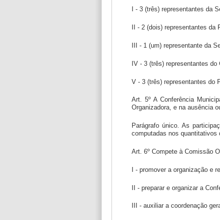
I - 3 (três) representantes da S
II - 2 (dois) representantes d
III - 1 (um) representante da 
IV - 3 (três) representantes d
V - 3 (três) representantes do
Art. 5º A Conferência Municip
Organizadora, e na ausência o
Parágrafo único. As particip
computadas nos quantitativos d
Art. 6º Compete à Comissão Or
I - promover a organização e r
II - preparar e organizar a Con
III - auxiliar a coordenação g