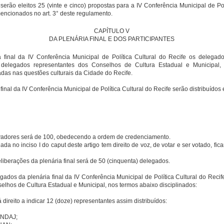
serão eleitos 25 (vinte e cinco) propostas para a IV Conferência Municipal de Pol
mencionados no art. 3° deste regulamento.
CAPÍTULO V
DA PLENÁRIA FINAL E DOS PARTICIPANTES
ia final da IV Conferência Municipal de Política Cultural do Recife os delega
delegados representantes dos Conselhos de Cultura Estadual e Municipal, 
adas nas questões culturais da Cidade do Recife.
inal da IV Conferência Municipal de Política Cultural do Recife serão distribuídos 
adores será de 100, obedecendo a ordem de credenciamento.
da no inciso I do caput deste artigo tem direito de voz, de votar e ser votado, 
iberações da plenária final será de 50 (cinquenta) delegados.
gados da plenária final da IV Conferência Municipal de Política Cultural do Reci
selhos de Cultura Estadual e Municipal, nos termos abaixo disciplinados:
á direito a indicar 12 (doze) representantes assim distribuídos:
FUNDAJ;