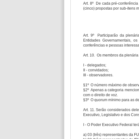
Art. 8º De cada pré-conferência 
(cinco) propostas por sub-itens 
Art. 9º Participarão da plenár
Entidades Governamentais, os 
conferências e pessoas interess
Art. 10. Os membros da plenária f
I - delegados;
II - convidados;
III - observadores.
§1º O número máximo de observ
§2º Apenas a categoria menciona
com o direito de voz.
§3º O quorum mínimo para as del
Art. 11. Serão considerados dele
Executivo, Legislativo e dos Con
I - O Poder Executivo Federal ter
a) 03 (três) representantes da 