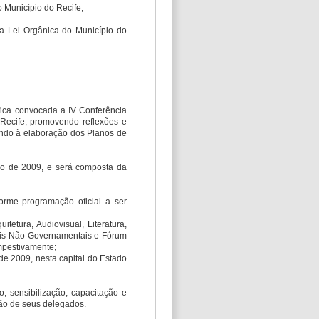
o Município do Recife,
a Lei Orgânica do Município do
 fica convocada a IV Conferência
o Recife, promovendo reflexões e
ando à elaboração dos Planos de
bro de 2009, e será composta da
forme programação oficial a ser
itetura, Audiovisual, Literatura,
urais Não-Governamentais e Fórum
mpestivamente;
o de 2009, nesta capital do Estado
o, sensibilização, capacitação e
ção de seus delegados.