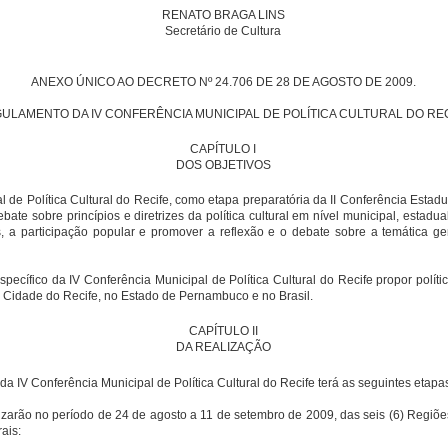
RENATO BRAGA LINS
Secretário de Cultura
ANEXO ÚNICO AO DECRETO Nº 24.706 DE 28 DE AGOSTO DE 2009.
ULAMENTO DA IV CONFERÊNCIA MUNICIPAL DE POLÍTICA CULTURAL DO RE
CAPÍTULO I
DOS OBJETIVOS
l de Política Cultural do Recife, como etapa preparatória da II Conferência Estadu
bate sobre princípios e diretrizes da política cultural em nível municipal, estadu
s, a participação popular e promover a reflexão e o debate sobre a temática 
pecífico da IV Conferência Municipal de Política Cultural do Recife propor política
a Cidade do Recife, no Estado de Pernambuco e no Brasil.
CAPÍTULO II
DA REALIZAÇÃO
da IV Conferência Municipal de Política Cultural do Recife terá as seguintes etapa
lizarão no período de 24 de agosto a 11 de setembro de 2009, das seis (6) Regiões
ais: