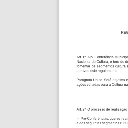
REG
Art. 1º A IV Conferência Municipa
Nacional de Cultura, é foro de de
fomentar os segmentos culturai
aprovou este regulamento.
Parágrafo Único. Será objetivo es
ações voltadas para a Cultura n
Art. 2º O processo de realização 
I - Pré-Conferências, que se rea
e dos seguintes segmentos cultur