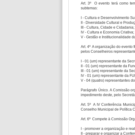
Art. 3º O evento terá como tem
subtemas:
I - Cultura e Desenvolvimento Su
II - Diversidade Cultural e Produ
III - Cultura, Cidade e Cidadania;
IV - Cultura e Economia Criativa;
V - Gestão e Institucionalidade d
Art. 4º A organização do evento
pelos Conselheiros representant
I - 01 (um) representante da Secr
II - 01 (um) representante da F
III - 01 (um) representante da S
IV - 01 (um) representante da 
V - 04 (quatro) representantes d
Parágrafo Único. A Comissão org
impedimento deste, pelo Secretá
Art. 5º A IV Conferência Munici
Conselho Municipal de Política C
Art. 6º Compete à Comissão Organ
I - promover a organização e real
II - preparar e organizar a Confe