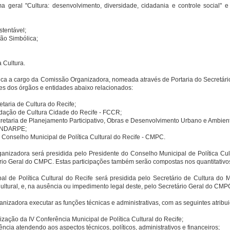
a geral "Cultura: desenvolvimento, diversidade, cidadania e controle social" 
stentável;
ção Simbólica;
a Cultura.
 fica a cargo da Comissão Organizadora, nomeada através de Portaria do Secretári
es dos órgãos e entidades abaixo relacionados:
etaria de Cultura do Recife;
undação de Cultura Cidade do Recife - FCCR;
ecretaria de Planejamento Participativo, Obras e Desenvolvimento Urbano e Ambient
FUNDARPE;
o Conselho Municipal de Política Cultural do Recife - CMPC.
anizadora será presidida pelo Presidente do Conselho Municipal de Política Cul
rio Geral do CMPC. Estas participações também serão compostas nos quantitativ
pal de Política Cultural do Recife será presidida pelo Secretário de Cultura do 
ultural, e, na ausência ou impedimento legal deste, pelo Secretário Geral do CMP
izadora executar as funções técnicas e administrativas, com as seguintes atribui
ização da IV Conferência Municipal de Política Cultural do Recife;
rência atendendo aos aspectos técnicos, políticos, administrativos e financeiros;