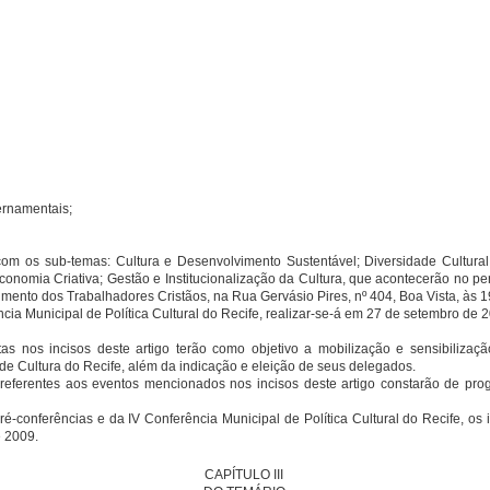
vernamentais;
com os sub-temas: Cultura e Desenvolvimento Sustentável; Diversidade Cultural
conomia Criativa; Gestão e Institucionalização da Cultura, que acontecerão no p
mento dos Trabalhadores Cristãos, na Rua Gervásio Pires, nº 404, Boa Vista, às 1
rência Municipal de Política Cultural do Recife, realizar-se-á em 27 de setembro de 
tas nos incisos deste artigo terão como objetivo a mobilização e sensibilizaç
de Cultura do Recife, além da indicação e eleição de seus delegados.
 referentes aos eventos mencionados nos incisos deste artigo constarão de prog
é-conferências e da IV Conferência Municipal de Política Cultural do Recife, os 
e 2009.
CAPÍTULO III