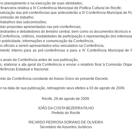
al no planejamento e na execução de suas atividades;
inanceira relativa a IV Conferência Municipal de Política Cultural do Recife;
ealização das pré-conferências que antecederão a IV Conferência Municipal de Polí
comissão de trabalho;
 trabalhos das subcomissões;
o das propostas apresentadas nas pré-conferências;
alestrantes e debatedores do temário central, bem como os documentos técnicos e 
a Conferência, critérios, modalidades de participação e representação dos interess
de publicidade, informações e comunicação da Conferência;
os oficiais a serem apresentados e/ou veiculados na Conferência;
imento Interno para as pré-conferências e para a IV Conferência Municipal de Po
os anais da Conferência antes de sua publicação;
ais, elaborar a ata geral da Conferência e enviar o relatório final à Comissão O
ferências Estadual e Nacional.
ento da Conferência constante do Anexo Único do presente Decreto.
or na data de sua publicação, retroagindo seus efeitos a 03 de agosto de 2009.
Recife, 28 de agosto de 2009.
JOÃO DA COSTA BEZERRA FILHO
Prefeito do Recife
RICARDO PEDROSA SORIANO DE OLIVEIRA
Secretário de Assuntos Jurídicos