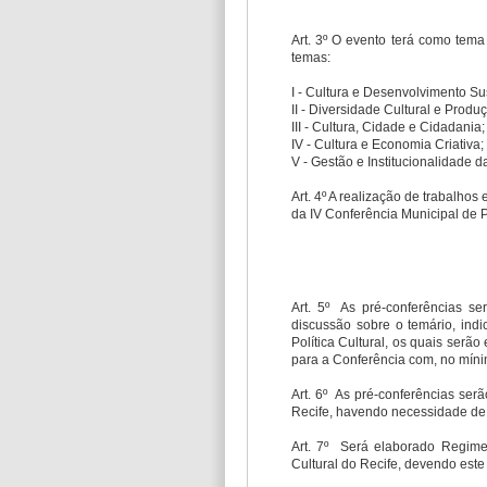
Art. 3º O evento terá como tema
temas:
I - Cultura e Desenvolvimento Su
II - Diversidade Cultural e Produ
III - Cultura, Cidade e Cidadania;
IV - Cultura e Economia Criativa;
V - Gestão e Institucionalidade d
Art. 4º A realização de trabalho
da IV Conferência Municipal de P
Art. 5º As pré-conferências se
discussão sobre o temário, indi
Política Cultural, os quais ser
para a Conferência com, no mínim
Art. 6º As pré-conferências se
Recife, havendo necessidade de r
Art. 7º Será elaborado Regimen
Cultural do Recife, devendo est