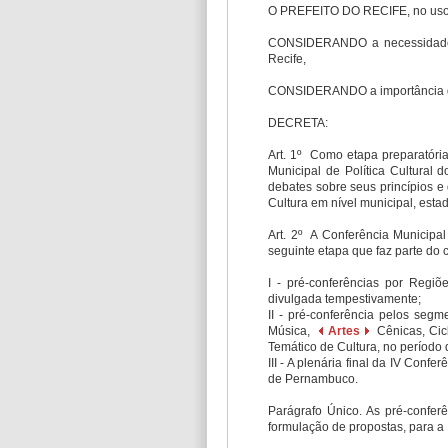
O PREFEITO DO RECIFE, no uso das 
CONSIDERANDO a necessidade de
Recife,
CONSIDERANDO a importância da 
DECRETA:
Art. 1º Como etapa preparatória
Municipal de Política Cultural 
debates sobre seus princípios e
Cultura em nível municipal, estad
Art. 2º A Conferência Municipal
seguinte etapa que faz parte do
I - pré-conferências por Regiõ
divulgada tempestivamente;
II - pré-conferência pelos segm
Música,
Artes
Cênicas, Cicl
Temático de Cultura, no período
III - A plenária final da IV Conf
de Pernambuco.
Parágrafo Único. As pré-conferê
formulação de propostas, para a 