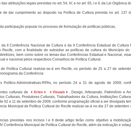
atribuições legais previstas no art. 54, IV, e no art. 65, I e II, da Lei Orgânica d
 dar cumprimento ao disposto na Política de Cultura prevista no art. 137 d
participação popular no processo de formulação de políticas públicas,
 da II Conferência Nacional de Cultura e da II Conferência Estadual de Cultura
do Recife, com a finalidade de subsidiar as políticas de cultura do Município d
 diretrizes, bem como sobre os temas das Conferências Estadual e Nacional, vis
ual e nacional pelos respectivos Conselhos de Política Cultural.
 de Política Cultural realizar-se-á em Recife, no período de 25 a 27 de setem
 cronograma da Conferência:
es Político-Administrativas-RPAs, no período 24 a 31 de agosto de 2009, con
entos culturais de
Artes
Visuais
, Design, Artesanato, Patrimônio e Arqu
os Culturais, Produtores Culturais, Trabalhadores da Cultura, Instituições Cult
 de 02 a 11 de setembro de 2009, conforme programação oficial a ser divulgada te
erência Municipal de Política Cultural do Recife realizar-se-á no dia 27 de setembr
ncias previstas nos incisos I e II deste artigo terão como objetivo a mobilizaçã
IV Conferência Municipal de Política Cultural do Recife, além da indicação e vota