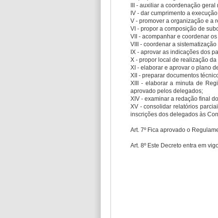
III - auxiliar a coordenação ger
IV - dar cumprimento a execução f
V - promover a organização e a r
VI - propor a composição de sub
VII - acompanhar e coordenar os
VIII - coordenar a sistematizaçã
IX - aprovar as indicações dos p
X - propor local de realização d
XI - elaborar e aprovar o plano 
XII - preparar documentos técnic
XIII - elaborar a minuta de Reg
aprovado pelos delegados;
XIV - examinar a redação final d
XV - consolidar relatórios parci
inscrições dos delegados às Con
Art. 7º Fica aprovado o Regulam
Art. 8º Este Decreto entra em vig