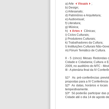
a) Arte
Visuais
;
b) Design;
c) Artesanato;
d) Patrimônio e Arquitetura;
e) Audiovisual;
f) Literatura;
g) Música;
h)
Artes
Cênicas;
i) Ciclos Culturais;
j) Produtores Culturais;
k) Trabalhadores da Cultura;
l) Instituições Culturais Não-Go
m) Fórum Temático de Cultura.
II - 5 (cinco) Mesas Redondas 
Cidade e Cidadania; Cultura e E
2009, no auditório do MTC - Movi
III - A plenária final da IV Confe
§1º As pré-conferências previs
propostas para a IV Conferência 
§2º As datas, horários e locais
tempestivamente.
§3º Só poderão participar das pr
Cidade até o dia 14 de agosto d