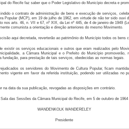
al do Recife faz saber que o Poder Legislativo do Município decreta e promu
cindido o contrato de administração de bens e execução de serviços, celeb
ra Popular (MCP), em 19 de julho de 1962, em virtude de não ter sido ouvi d
to nos arts. 46, n. VII e 67, nº XIX, da Lei nº 445, de 4 de janeiro de 1949 (
riamente comunista a orientação e direção anteriores do mesmo Movimento.
cisão aqui decretada, reverterão ao patrimônio do Município todos os bens 
e existir os serviços educacionais e outros que eram realizados pelo Mov
icipalidade, a Câmara Municipal e o Prefeito do Município promoverão, 
a fundação, para prestação de tais serviços, obedecidas as normas legais.
rejudicados os servidores do Movimento de Cultura Popular, ficam manti
ento vigente em favor da referida instituição, podendo ser utilizadas no 
gor na data da sua publicação, revogadas as disposições em contrário.
Sala das Sessões da Câmara Municipal do Recife, em 5 de outubro de 1964
WANDENKOLK WANDERELEY
Presidente