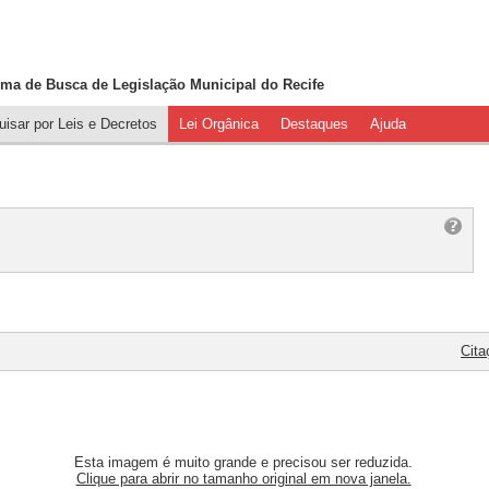
ema de Busca de
Legislação Municipal do Recife
isar por Leis e Decretos
Lei Orgânica
Destaques
Ajuda
Cita
Esta imagem é muito grande e precisou ser reduzida.
Clique para abrir no tamanho original em nova janela.