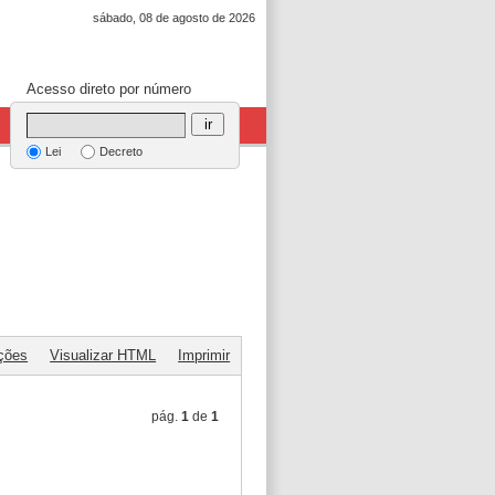
sábado, 08 de agosto de 2026
Acesso direto por número
ir
Lei
Decreto
ções
Visualizar HTML
Imprimir
pág.
1
de
1