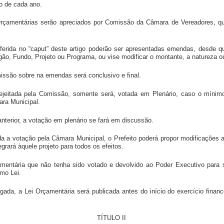
ro de cada ano.
 Orçamentárias serão apreciados por Comissão da Câmara de Vereadores, qu
erida no “caput” deste artigo poderão ser apresentadas emendas, desde 
ão, Fundo, Projeto ou Programa, ou vise modificar o montante, a natureza o
ssão sobre na emendas será conclusivo e final.
ejeitada pela Comissão, somente será, votada em Plenário, caso o mínim
ara Municipal.
anterior, a votação em plenário se fará em discussão.
da a votação pela Câmara Municipal, o Prefeito poderá propor modificações a
rará àquele projeto para todos os efeitos.
amentária que não tenha sido votado e devolvido ao Poder Executivo para s
mo Lei.
ada, a Lei Orçamentária será publicada antes do início do exercício finance
TÍTULO II