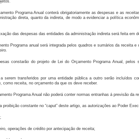
jetos.
rçamento Programa Anual conterá obrigatoriamente as despesas e as receitas
istração direta, quanto da indireta, de modo a evidenciar a política econôm
 fixação das despesas das entidades da administração indireta será feita em d
mento Programa anual será integrada pelos quadros e sumários da receita e
eiro.
pesas constarão do projeto de Lei do Orçamento Programa Anual, pelos s
 a serem transferidos por uma entidade pública a outro serão incluídos
, e, como receita, no orçamento da que os deve receber.
rçamento Programa Anual não poderá conter normas entranhas á previsão da re
 proibição constante no “caput” deste artigo, as autorizações ao Poder Exec
;
ceiro, operações de crédito por antecipação de receita;