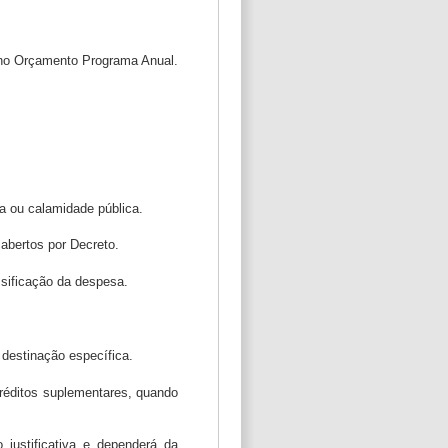
s no Orçamento Programa Anual.
na ou calamidade pública.
 abertos por Decreto.
assificação da despesa.
 destinação específica.
 créditos suplementares, quando
justificativa e dependerá da