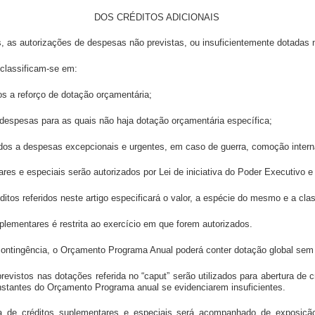
DOS CRÉDITOS ADICIONAIS
ais, as autorizações de despesas não previstas, ou insuficientemente dotada
 classificam-se em:
os a reforço de dotação orçamentária;
a despesas para as quais não haja dotação orçamentária específica;
inados a despesas excepcionais e urgentes, em caso de guerra, comoção inter
ares e especiais serão autorizados por Lei de iniciativa do Poder Executivo e
éditos referidos neste artigo especificará o valor, a espécie do mesmo e a cl
uplementares é restrita ao exercício em que forem autorizados.
e contingência, o Orçamento Programa Anual poderá conter dotação global sem
revistos nas dotações referida no “caput” serão utilizados para abertura de
stantes do Orçamento Programa anual se evidenciarem insuficientes.
a de créditos suplementares e especiais será acompanhado de exposição 