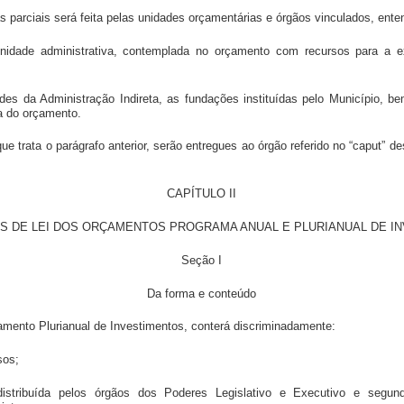
s parciais será feita pelas unidades orçamentárias e órgãos vinculados, ente
 unidade administrativa, contemplada no orçamento com recursos para a
dades da Administração Indireta, as fundações instituídas pelo Município, 
a do orçamento.
ue trata o parágrafo anterior, serão entregues ao órgão referido no “caput” des
CAPÍTULO II
S DE LEI DOS ORÇAMENTOS PROGRAMA ANUAL E PLURIANUAL DE I
Seção I
Da forma e conteúdo
çamento Plurianual de Investimentos, conterá discriminadamente:
sos;
distribuída pelos órgãos dos Poderes Legislativo e Executivo e segun