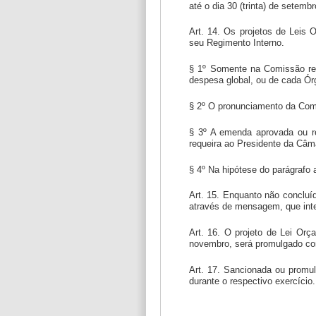
até o dia 30 (trinta) de setemb
Art. 14. Os projetos de Leis
seu Regimento Interno.
§ 1º Somente na Comissão ref
despesa global, ou de cada Órg
§ 2º O pronunciamento da Comi
§ 3º A emenda aprovada ou r
requeira ao Presidente da Câm
§ 4º Na hipótese do parágrafo 
Art. 15. Enquanto não concluí
através de mensagem, que integ
Art. 16. O projeto de Lei Orç
novembro, será promulgado co
Art. 17. Sancionada ou promulg
durante o respectivo exercício.