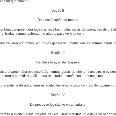
do saldo que houver.
Seção II
Da classificação da receita
mentária compreenderá todas as receitas, inclusive, as de operações de créd
s entradas compensatórias, no ativo e passivo financeiro.
eita dar-se-á por fontes, em títulos genéricos, obedecidas às normas gerais de 
Seção III
Da classificação da despesa
spesa orçamentária obedecerá às normas gerais de direito financeiro, e evid
de forma a permitir a análise dos resultados econômicos e financeiros.
o referida neste artigo será estabelecida pelos órgãos centrais de orçamento 
Seção IV
Do processo legislativo orçamentário
refeito a iniciativa dos projetos de Leis Orçamentárias, que deverão ser en