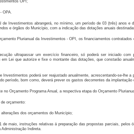
vestimentos OPI;
 - OPA.
l de Investimentos abrangerá, no mínimo, um período de 03 (três) anos e 
fundos e órgãos do Município, com a indicação das dotações anuais destinad
çamento Plurianual da Investimentos - OPI, os financiamentos contratados o
ecução ultrapassar um exercício financeiro, só poderá ser iniciado com
u em Lei que autorize e fixe o montante das dotações, que constarão anual
e Investimentos poderá ser reajustado anualmente, acrescentando-se-lhe a 
 do período, bom como, deverá prever os gastos decorrentes da implantação 
te no Orçamento Programa Anual, a respectiva etapa do Orçamento Plurianua
l de orçamento:
s alterações dos orçamentos do Município;
31 de maio, instruções relativas á preparação das propostas parciais, pelos
 Administração Indireta.