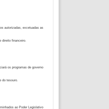
itos autorizadas, excetuadas as
direito financeiro.
enciará os programas de governo
e do tesouro.
caminhados ao Poder Legislativo