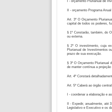
I - orçamento Plurianual de In
II - orçamento Programa Anual
Art. 3º O Orçamento Plurianua
capital de todos os poderes, 
§ 1º Constarão, também, do Or
ou externa.
§ 2º O investimento, cuja ex
Plurianual de Investimentos o
prazo de sua execução.
§ 3º O Orçamento Plurianual d
de manter contínua a projeção
Art. 4º Constará detalhadamen
Art. 5º Caberá ao órgão centra
I - coordenar a elaboração e a
II - Expedir, anualmente, até 
Legislativo e Executivo e os da