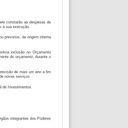
dele constarão as despesas de
as à sua execução.
u previstos, de origem interna
 prévia inclusão no Orçamento
mente do orçamento, durante o
previsão de mais um ano a fim
de novas serviços.
l de Investimentos.
 órgãos integrantes dos Poderes