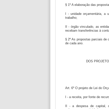
§ 1º A elaboração das proposta
I - unidade orçamentária, a
trabalho;
II - órgão vinculado, as enti
recebam transferências à cont
§ 2º As propostas parciais de q
de cada ano.
DOS PROJETO
Art. 6º O projeto de Lei do Or
I - a receita, por fonte de recur
II - a despesa de capital, 