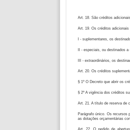
Art. 18. São créditos adicion
Art. 19. Os créditos adicionais
I - suplementares, os destinad
II - especiais, ou destinados 
III - extraordinários, os dest
Art. 20. Os créditos suplement
§ 1º O Decreto que abrir os cr
§ 2º A vigência dos créditos s
Art. 21. A título de reserva d
Parágrafo único. Os recursos p
as dotações orçamentárias con
Art. 22. O pedido de abertur