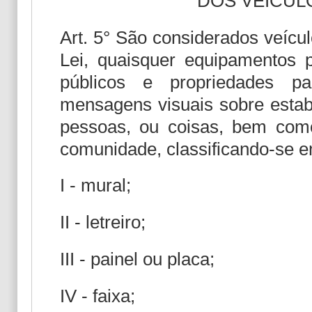
DOS VEÍCUL
Art. 5° São considerados veícul
Lei, quaisquer equipamentos p
públicos e propriedades part
mensagens visuais sobre estabe
pessoas, ou coisas, bem como
comunidade, classificando-se e
I - mural;
II - letreiro;
III - painel ou placa;
IV - faixa;