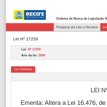
Sistema de Busca de
Legislação M
Pesquisar por Leis e Decretos
Le
Lei Nº 17259
Lei:
Nº 17259
Ano da lei:
2006
Lei Ordinária
LEI N
Ementa: Altera a Lei 16.476, de