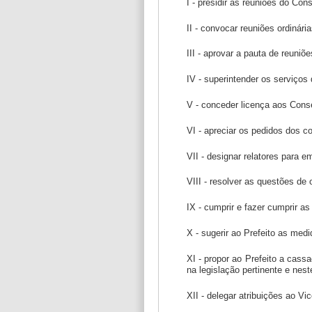
I - presidir as reuniões do Co
II - convocar reuniões ordinária
III - aprovar a pauta de reuniõe
IV - superintender os serviços 
V - conceder licença aos Conse
VI - apreciar os pedidos dos co
VII - designar relatores para 
VIII - resolver as questões d
IX - cumprir e fazer cumprir as
X - sugerir ao Prefeito as me
XI - propor ao Prefeito a cas
na legislação pertinente e nes
XII - delegar atribuições ao Vi