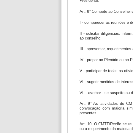
Presidente.
Art. 8º Compete ao Conselheir
I - comparecer às reuniões e de
II - solicitar diligências, i
ao conselho;
III - apresentar, requerimentos
IV - propor ao Plenário ou ao 
V - participar de todas as ati
VI - sugerir medidas de intere
VII - averbar - se suspeito ou
Art. 9º As atividades do CM
convocação com maioria simp
presentes.
Art. 10. O CMTT/Recife se reu
ou a requerimento da maioria