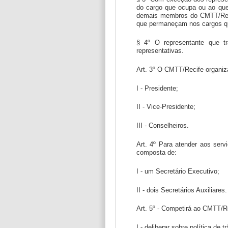
do cargo que ocupa ou ao que
demais membros do CMTT/Recif
que permaneçam nos cargos qu
§ 4º O representante que tr
representativas.
Art. 3º O CMTT/Recife organiz
I - Presidente;
II - Vice-Presidente;
III - Conselheiros.
Art. 4º Para atender aos serv
composta de:
I - um Secretário Executivo;
II - dois Secretários Auxiliares.
Art. 5º - Competirá ao CMTT/R
I - deliberar sobre política de