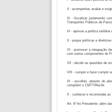
II - acompanhar, avaliar e exi
III - fiscalizar juntamente 
Transportes Públicos de Passa
IV - aprovar a política tarifár
V - propor políticas e diretriz
VI - promover a integração da
com outros componentes do Pode
VII - decidir as questões de o
VIII - cumprir e fazer cumprir 
IX - escolher, através do p
compõem o CMTT/Recife.
X - conhecer e recomendar as 
Art. 6º Ao Presidente, além da