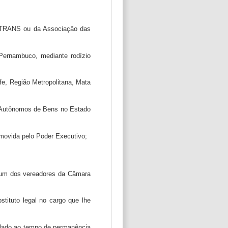
SETRANS ou da Associação das
Pernambuco, mediante rodízio
fe, Região Metropolitana, Mata
s Autônomos de Bens no Estado
omovida pelo Poder Executivo;
e um dos vereadores da Câmara
tituto legal no cargo que lhe
ulado ao tempo de permanência