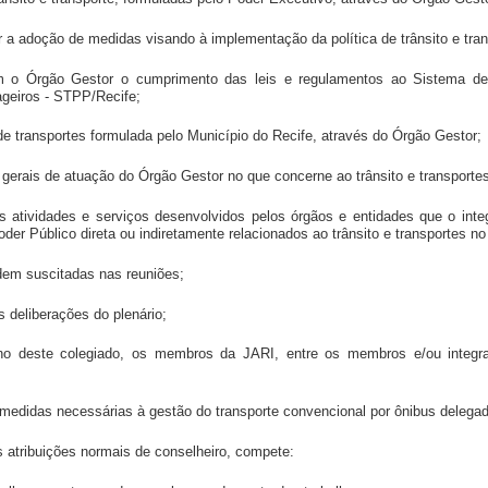
gir a adoção de medidas visando à implementação da política de trânsito e tran
com o Órgão Gestor o cumprimento das leis e regulamentos ao Sistema de
geiros - STPP/Recife;
ia de transportes formulada pelo Município do Recife, através do Órgão Gestor;
es gerais de atuação do Órgão Gestor no que concerne ao trânsito e transporte
s atividades e serviços desenvolvidos pelos órgãos e entidades que o int
r Público direta ou indiretamente relacionados ao trânsito e transportes no
rdem suscitadas nas reuniões;
as deliberações do plenário;
leno deste colegiado, os membros da JARI, entre os membros e/ou integr
medidas necessárias à gestão do transporte convencional por ônibus delega
s atribuições normais de conselheiro, compete: