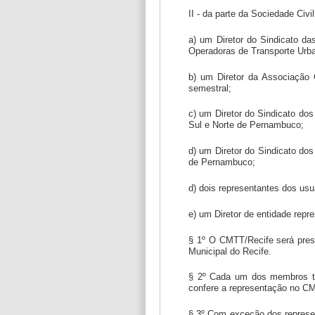
II - da parte da Sociedade Civil
a) um Diretor do Sindicato 
Operadoras de Transporte Urba
b) um Diretor da Associação
semestral;
c) um Diretor do Sindicato do
Sul e Norte de Pernambuco;
d) um Diretor do Sindicato d
de Pernambuco;
d) dois representantes dos usu
e) um Diretor de entidade repr
§ 1º O CMTT/Recife será pres
Municipal do Recife.
§ 2º Cada um dos membros tit
confere a representação no C
§ 3º Com exceção dos represe