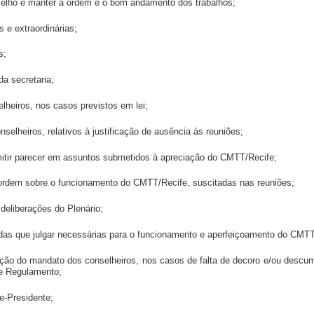
nselho e manter a ordem e o bom andamento dos trabalhos;
s e extraordinárias;
s;
da secretaria;
lheiros, nos casos previstos em lei;
nselheiros, relativos à justificação de ausência às reuniões;
emitir parecer em assuntos submetidos à apreciação do CMTT/Recife;
e ordem sobre o funcionamento do CMTT/Recife, suscitadas nas reuniões;
 deliberações do Plenário;
didas que julgar necessárias para o funcionamento e aperfeiçoamento do CMTT
sação do mandato dos conselheiros, nos casos de falta de decoro e/ou desc
te Regulamento;
ce-Presidente;