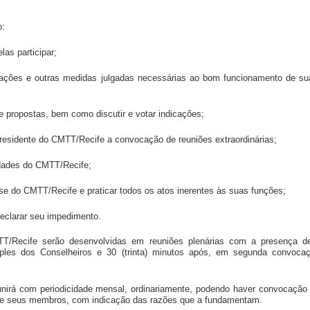
o:
las participar;
nformações e outras medidas julgadas necessárias ao bom funcionamento de s
 e propostas, bem como discutir e votar indicações;
Presidente do CMTT/Recife a convocação de reuniões extraordinárias;
vidades do CMTT/Recife;
sse do CMTT/Recife e praticar todos os atos inerentes às suas funções;
 declarar seu impedimento.
TT/Recife serão desenvolvidas em reuniões plenárias com a presença 
les dos Conselheiros e 30 (trinta) minutos após, em segunda convoca
nirá com periodicidade mensal, ordinariamente, podendo haver convocação e
 de seus membros, com indicação das razões que a fundamentam.