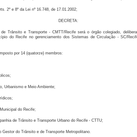
ts. 2º e 8º da Lei nº 16.748, de 17.01.2002;
DECRETA:
de Trânsito e Transporte - CMTT/Recife será o órgão colegiado, deliberat
cípio do Recife no gerenciamento dos Sistemas de Circulação - SC/Recif
omposto por 14 (quatorze) membros:
blicos;
to, Urbanismo e Meio Ambiente;
rídicos;
Municipal do Recife;
mpanhia de Trânsito e Transporte Urbano do Recife - CTTU;
ão Gestor do Trânsito e de Transporte Metropolitano.