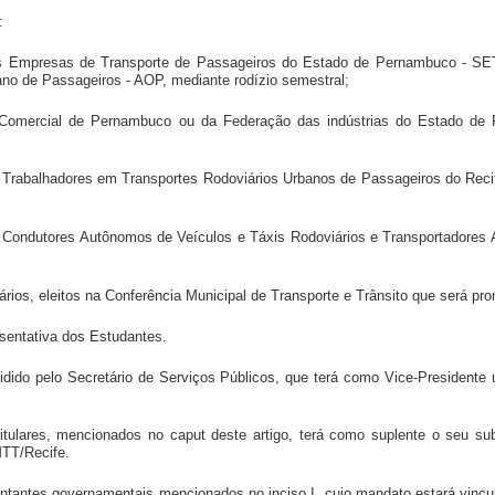
:
das Empresas de Transporte de Passageiros do Estado de Pernambuco - 
no de Passageiros - AOP, mediante rodízio semestral;
 Comercial de Pernambuco ou da Federação das indústrias do Estado de 
s Trabalhadores em Transportes Rodoviários Urbanos de Passageiros do Reci
os Condutores Autônomos de Veículos e Táxis Rodoviários e Transportadore
ários, eleitos na Conferência Municipal de Transporte e Trânsito que será pr
esentativa dos Estudantes.
idido pelo Secretário de Serviços Públicos, que terá como Vice-President
ulares, mencionados no caput deste artigo, terá como suplente o seu subs
MTT/Recife.
ntantes governamentais mencionados no inciso I, cujo mandato estará vinc