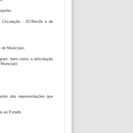
sporte;
 Circulação - SC/Recife e de
s do Município;
egram, bem como a articulação
 Município;
antes das representações que
da ao Estado.