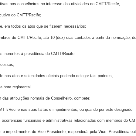
trativas aos conselheiros no interesse das atividades do CMTT/Recife;
cutivo do CMTT/Recife;
e, em todos os atos que se fizerem necessários;
ros do CMTT/Recife, até 10 (dez) dias contados a partir da nomeação, do 
ões inerentes à presidência do CMTT/Recife;
ocessos;
e nos atos e solenidades oficiais podendo delegar tais poderes;
na hora regimental.
m das atribuições normais de Conselheiro, compete:
 CMTT/Recife nas suas faltas e impedimentos, ou quando por este designado;
as ocorrências funcionais e administrativas relacionadas com membros do CM
s e impedimentos do Vice-Presidente, responderá, pela Vice -Presidência out