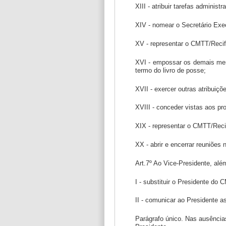
XIII - atribuir tarefas adminis
XIV - nomear o Secretário Exe
XV - representar o CMTT/Recif
XVI - empossar os demais memb
termo do livro de posse;
XVII - exercer outras atribuiç
XVIII - conceder vistas aos pr
XIX - representar o CMTT/Recif
XX - abrir e encerrar reuniões 
Art.7º Ao Vice-Presidente, alé
I - substituir o Presidente do
II - comunicar ao Presidente 
Parágrafo único. Nas ausência