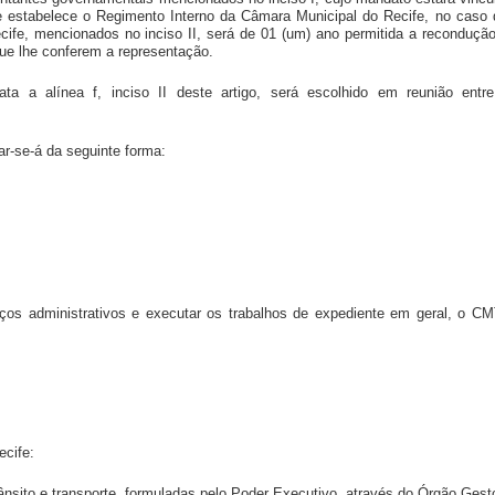
 estabelece o Regimento Interno da Câmara Municipal do Recife, no caso
e, mencionados no inciso II, será de 01 (um) ano permitida a reconduçã
e lhe conferem a representação.
ata a alínea f, inciso II deste artigo, será escolhido em reunião en
ar-se-á da seguinte forma:
iços administrativos e executar os trabalhos de expediente em geral, o CM
ecife:
 trânsito e transporte, formuladas pelo Poder Executivo, através do Órgão Gest