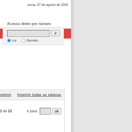
sexta, 07 de agosto de 2026
Acesso direto por número
ir
Lei
Decreto
mprimir
Imprimir todas as páginas
.
1
de
22
ir para:
ok