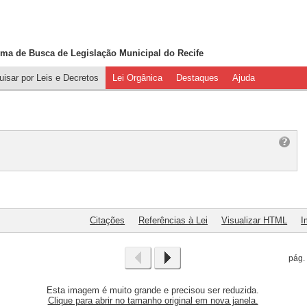
ema de Busca de
Legislação Municipal do Recife
isar por Leis e Decretos
Lei Orgânica
Destaques
Ajuda
Citações
Referências à Lei
Visualizar HTML
I
pág
Esta imagem é muito grande e precisou ser reduzida.
Clique para abrir no tamanho original em nova janela.