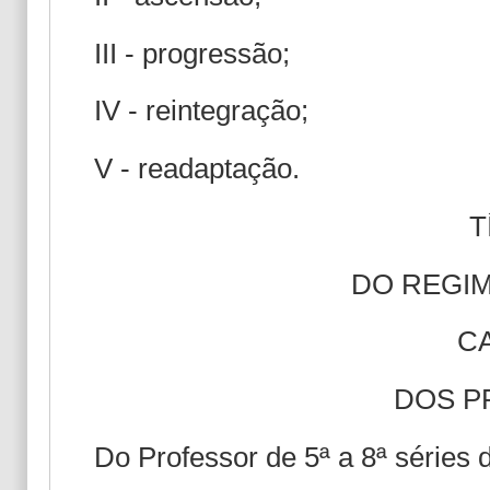
III - progressão;
IV - reintegração;
V - readaptação.
T
DO REGI
CA
DOS P
Do Professor de 5ª a 8ª séries 