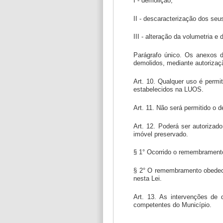
I - demolição;
II - descaracterização dos seu
III - alteração da volumetria e 
Parágrafo único. Os anexos d
demolidos, mediante autorizaçã
Art. 10. Qualquer uso é permi
estabelecidos na LUOS.
Art. 11. Não será permitido o
Art. 12. Poderá ser autorizad
imóvel preservado.
§ 1° Ocorrido o remembramento,
§ 2° O remembramento obedecer
nesta Lei.
Art. 13. As intervenções de 
competentes do Município.