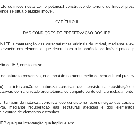
EP, definidos nesta Lei, o potencial construtivo do terreno do Imóvel pres
nde se situa o aludido imóvel.
CAPÍTULO II
DAS CONDIÇÕES DE PRESERVAÇÃO DOS IEP
o do IEP a manutenção das características originais do imóvel, mediante a 
ervação dos elementos que determinam a importância do imóvel para o patr
ção do IEP, considera-se:
o de natureza preventiva, que consiste na manutenção do bem cultural preser
ão) - a intervenção de natureza corretiva, que consiste na substituição,
atíveis com a unidade arquitetônica do conjunto ou do edifício isoladamente
ção, também de natureza corretiva, que consiste na reconstituição das caracte
ta, mediante recuperação das estruturas afetadas e dos elementos 
de expurgo de elementos estranhos.
 IEP qualquer intervenção que implique em: