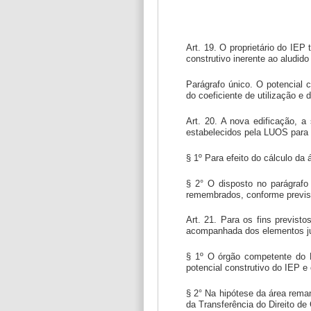
Art. 19. O proprietário do IEP 
construtivo inerente ao aludid
Parágrafo único. O potencial 
do coeficiente de utilização 
Art. 20. A nova edificação, a
estabelecidos pela LUOS para
§ 1º Para efeito do cálculo da
§ 2° O disposto no parágrafo
remembrados, conforme previsto
Art. 21. Para os fins previsto
acompanhada dos elementos jul
§ 1º O órgão competente do M
potencial construtivo do IEP e
§ 2° Na hipótese da área reman
da Transferência do Direito de C