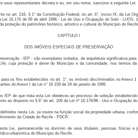
or seus representantes decreta e eu, em seu nome, sanciono a seguinte Lei:
o no art. 216, § 1° da Constituição Federal, no art. 6°, inciso IX, da Lei Or
 Lei 16.176 de 09 de abril 1996 - Lei de Uso e Ocupação do Solo - LUOS, d
da proteção do patrimônio histórico, artístico e cultural do Município do Recif
CAPÍTULO I
DOS IMÓVEIS ESPECIAIS DE PRESERVAÇÃO
eservação - IEP - são exemplares isolados, de arquitetura significativa para o
cife, cuja proteção é dever do Município e da comunidade, nos termos da 
 para os fins estabelecidos no art. 1°, os imóveis discriminados no Anexo 1
tantes do Anexo I da Lei n° 16.159 de 24 de janeiro de 1996.
dos IEP de que trata esta Lei obedeceu ao processo de seleção estabelecido
to ao disposto no § 6° do art. 100 da Lei nº 16.176/96 - Uso e Ocupação do
definidos nesta Lei, se insere na função social da propriedade urbana, confor
olvimento da Cidade do Recife - PDCR.
esta Lei, permanecerão no domínio de seus titulares, pessoas físicas e ju
ídico-urbanística do Município do Recife.