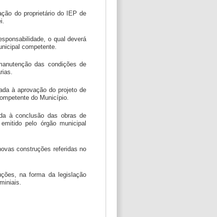
ação do proprietário do IEP de
i.
responsabilidade, o qual deverá
unicipal competente.
a manutenção das condições de
rias.
lada à aprovação do projeto de
competente do Município.
nada à conclusão das obras de
emitido pelo órgão municipal
 novas construções referidas no
uções, na forma da legislação
miniais.