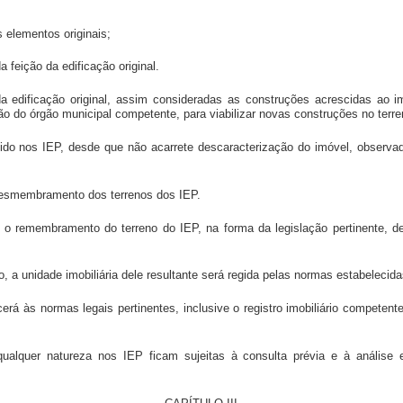
s elementos originais;
da feição da edificação original.
a edificação original, assim consideradas as construções acrescidas ao i
o do órgão municipal competente, para viabilizar novas construções no terre
tido nos IEP, desde que não acarrete descaracterização do imóvel, observad
 desmembramento dos terrenos dos IEP.
o o remembramento do terreno do IEP, na forma da legislação pertinente, d
 a unidade imobiliária dele resultante será regida pelas normas estabelecida
á às normas legais pertinentes, inclusive o registro imobiliário competente
qualquer natureza nos IEP ficam sujeitas à consulta prévia e à análise 