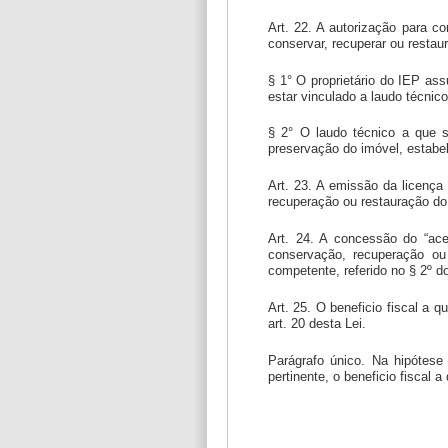
Art. 22. A autorização para c
conservar, recuperar ou restau
§ 1° O proprietário do IEP ass
estar vinculado a laudo técni
§ 2° O laudo técnico a que se
preservação do imóvel, estabe
Art. 23. A emissão da licença 
recuperação ou restauração do
Art. 24. A concessão do “ace
conservação, recuperação ou 
competente, referido no § 2º do
Art. 25. O beneficio fiscal a 
art. 20 desta Lei.
Parágrafo único. Na hipótese
pertinente, o beneficio fiscal 