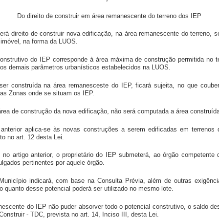
Do direito de construir em área remanescente do terreno dos IEP
terá direito de construir nova edificação, na área remanescente do terreno, se
o imóvel, na forma da LUOS.
construtivo do IEP corresponde à área máxima de construção permitida no te
e dos demais parâmetros urbanísticos estabelecidos na LUOS.
 ser construída na área remanesceste do IEP, ficará sujeita, no que coube
 as Zonas onde se situam os IEP.
 área de construção da nova edificação, não será computada a área construíd
 anterior aplica-se às novas construções a serem edificadas em terrenos
 no art. 12 desta Lei.
s no artigo anterior, o proprietário do IEP submeterá, ao órgão competente 
gados pertinentes por aquele órgão.
unicípio indicará, com base na Consulta Prévia, além de outras exigênci
 o quanto desse potencial poderá ser utilizado no mesmo lote.
escente do IEP não puder absorver todo o potencial construtivo, o saldo des
onstruir - TDC, prevista no art. 14, Inciso III, desta Lei.