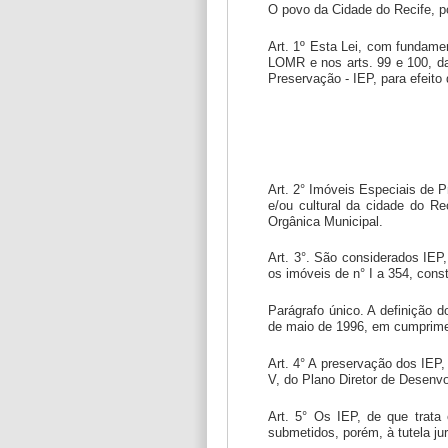
O povo da Cidade do Recife, p
Art. 1º Esta Lei, com fundament
LOMR e nos arts. 99 e 100, da
Preservação - IEP, para efeito 
Art. 2° Imóveis Especiais de Pr
e/ou cultural da cidade do Re
Orgânica Municipal.
Art. 3°. São considerados IEP,
os imóveis de n° I a 354, cons
Parágrafo único. A definição 
de maio de 1996, em cumprimen
Art. 4° A preservação dos IEP, 
V, do Plano Diretor de Desenv
Art. 5° Os IEP, de que trata 
submetidos, porém, à tutela jur