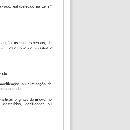
ervado, estabelecido na Lei n°
execução, às suas expensas, de
imônio histórico, artístico e
vado;
 modificação ou eliminação de
 considerado;
rísticas originais do imóvel no
destruídos, danificados ou