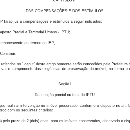
CAPÍTULO III
DAS COMPENSAÇÕES E DOS ESTÍMULOS
IEP farão jus a compensações e estímulos a seguir indicados:
Imposto Predial e Territorial Urbano - IPTU;
ea remanescente do terreno do IEP;
 Construir.
 referidos no “ caput” deste artigo somente serão concedidos pela Prefeitura
rovar o cumprimento das exigências de preservação do imóvel, na forma e 
Seção I
Da isenção parcial ou total do IPTU
 que realizar intervenção no imóvel preservado, conforme o disposto no art. 8
ordo com os seguintes critérios:
o) pelo prazo de 2 (dois) anos, para os imóveis conservados, observado o disp