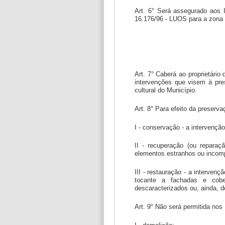
Art. 6° Será assegurado aos I
16.176/96 - LUOS para a zona o
Art. 7° Caberá ao proprietári
intervenções que visem à pres
cultural do Município.
Art. 8° Para efeito da preserva
I - conservação - a intervençã
II - recuperação (ou reparaç
elementos estranhos ou incomp
III - restauração - a interven
tocante a fachadas e cober
descaracterizados ou, ainda, 
Art. 9° Não será permitida nos