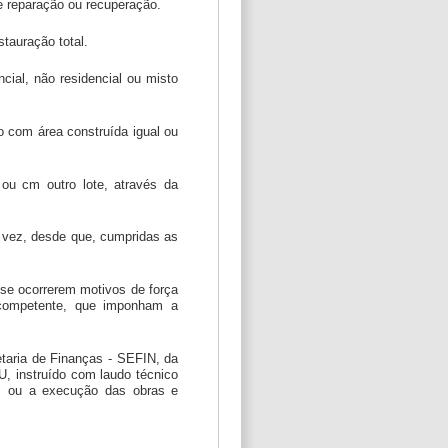
de reparação ou recuperação.
stauração total.
ncial, não residencial ou misto
o com área construída igual ou
 ou cm outro lote, através da
ma vez, desde que, cumpridas as
o se ocorrerem motivos de força
l competente, que imponham a
etaria de Finanças - SEFIN, da
U, instruído com laudo técnico
EP ou a execução das obras e