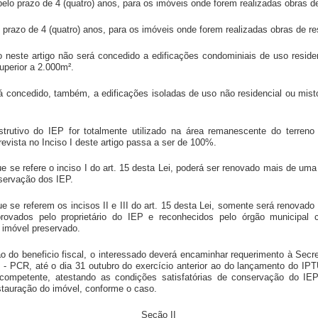
 pelo prazo de 4 (quatro) anos, para os imóveis onde forem realizadas obras 
o prazo de 4 (quatro) anos, para os imóveis onde forem realizadas obras de re
to neste artigo não será concedido a edificações condominiais de uso reside
uperior a 2.000m².
rá concedido, também, a edificações isoladas de uso não residencial ou mist
trutivo do IEP for totalmente utilizado na área remanescente do terreno
evista no Inciso I deste artigo passa a ser de 100%.
 que se refere o inciso I do art. 15 desta Lei, poderá ser renovado mais de u
nservação dos IEP.
que se referem os incisos II e III do art. 15 desta Lei, somente será renovad
provados pelo proprietário do IEP e reconhecidos pelo órgão municipa
 imóvel preservado.
ão do beneficio fiscal, o interessado deverá encaminhar requerimento à Secr
e - PCR, até o dia 31 outubro do exercício anterior ao do lançamento do IPT
l competente, atestando as condições satisfatórias de conservação do I
stauração do imóvel, conforme o caso.
Seção II