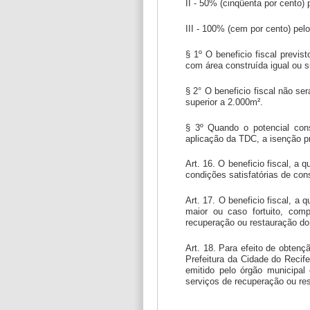
II - 50% (cinqüenta por cento)
III - 100% (cem por cento) pel
§ 1º O beneficio fiscal previs
com área construída igual ou s
§ 2° O beneficio fiscal não se
superior a 2.000m².
§ 3º Quando o potencial cons
aplicação da TDC, a isenção pr
Art. 16. O beneficio fiscal, a
condições satisfatórias de co
Art. 17. O beneficio fiscal, a 
maior ou caso fortuito, com
recuperação ou restauração do
Art. 18. Para efeito de obtenç
Prefeitura da Cidade do Recif
emitido pelo órgão municipa
serviços de recuperação ou re