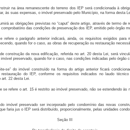
onstruir na área remanescente do terreno dos IEP será condicionada à obrig
rar, às suas expensas, o imóvel preservado pelo Município, na forma desta Le
umirá as obrigações previstas no “caput” deste artigo, através de termo de 
co comprobatório das condições de preservação dos IEP, emitido pelo órgão m
 refere o parágrafo anterior indicará, ainda, os requisitos exigidos par
lecendo, quando for o caso, as obras de recuperação ou restauração necessá
de construção da nova edificação, referida no art. 20 desta Lei, será vincu
 imóvel preservado, quando for o caso, nas condições indicadas pelo órgão 
ite-se” do imóvel construído na forma do artigo anterior ficará condicio
restauração do IEP, conforme os requisitos indicados no laudo técnico 
 art. 22 desta Lei.
que se refere o art. 15 é restrito ao imóvel preservado, não se estendendo às
 do imóvel preservado ser incorporado pelo condomínio das novas constr
a que faria jus o IEP será distribuído, proporcionalmente, pelas unidades condo
Seção III