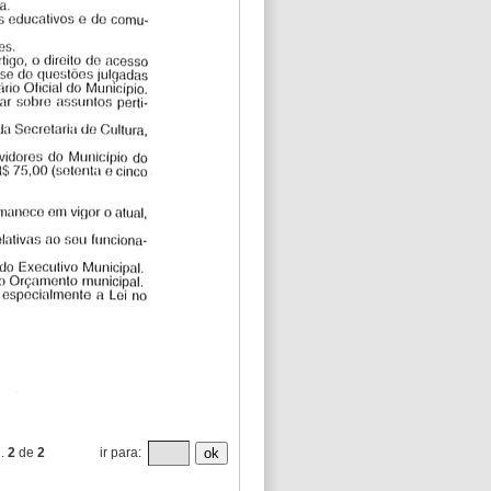
g.
2
de
2
ir para:
ok