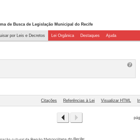
ema de Busca de
Legislação Municipal do Recife
isar por Leis e Decretos
Lei Orgânica
Destaques
Ajuda
Citações
Referências à Lei
Visualizar HTML
I
pá