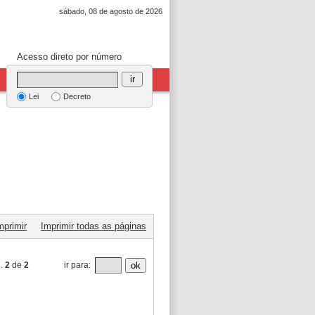
sábado, 08 de agosto de 2026
Acesso direto por número
ir
Lei
Decreto
mprimir
Imprimir todas as páginas
g.
2
de
2
ir para:
ok