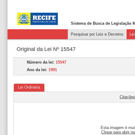
Sistema de Busca de
Legislação M
Pesquisar por Leis e Decretos
Le
Original da Lei Nº 15547
Número da lei:
15547
Ano da lei:
1991
Lei Ordinária
Citaçõe
Esta imagem é muit
Clique para abrir n