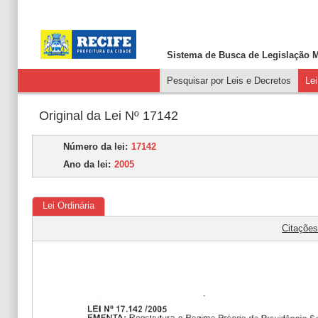
Sistema de Busca de
Legislação M
Pesquisar por Leis e Decretos
Le
Original da Lei Nº 17142
Número da lei:
17142
Ano da lei:
2005
Lei Ordinária
Citaçõe